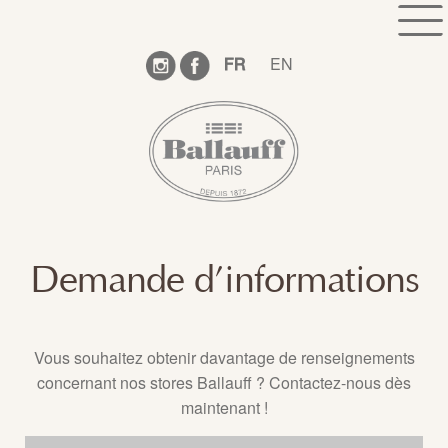
Aller
Aller
HOME
à
au
la
contenu
COLLECTIONS
FR
EN
navigation
GUIDE PRATIQUE
QUI SOMMES-NOUS ?
SHOWROOM
RENDEZ-VOUS
CONTACT
Demande d’informations
SUIVEZ NOTRE ACTUALITÉ
Vous souhaitez obtenir davantage de renseignements
concernant nos stores Ballauff ? Contactez-nous dès
maintenant !